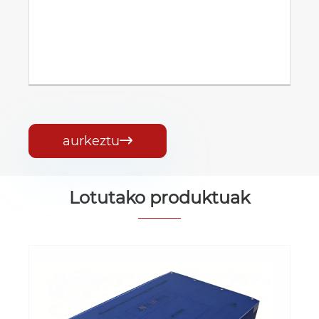
aurkeztu

Lotutako produktuak
PPko xafla hutsa igarotzeko
ontziratzea