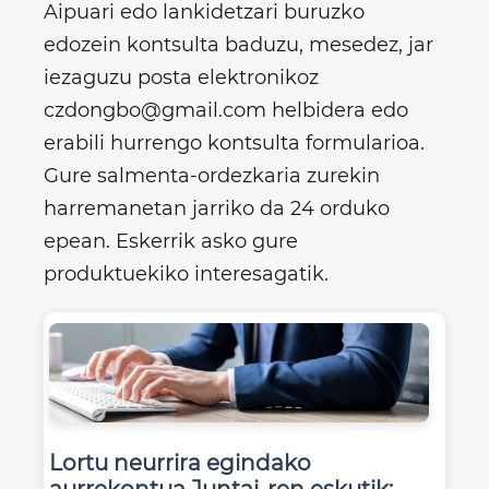
Aipuari edo lankidetzari buruzko
edozein kontsulta baduzu, mesedez, jar
iezaguzu posta elektronikoz
czdongbo@gmail.com helbidera edo
erabili hurrengo kontsulta formularioa.
Gure salmenta-ordezkaria zurekin
harremanetan jarriko da 24 orduko
epean. Eskerrik asko gure
produktuekiko interesagatik.
Lortu neurrira egindako
aurrekontua Juntai-ren eskutik: