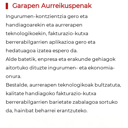
Garapen Aurreikuspenak
Ingurumen-kontzientzia gero eta
handiagoarekin eta aurrerapen
teknologikoekin, fakturazio-kutxa
berrerabilgarrien aplikazioa gero eta
hedatuagoa izatea espero da.
Alde batetik, enpresa eta erakunde gehiagok
aitortuko dituzte ingurumen- eta ekonomia-
onura.
Bestalde, aurrerapen teknologikoak bultzatuta,
kalitate handiagoko fakturazio-kutxa
berrerabilgarrien barietate zabalagoa sortuko
da, hainbat beharrei erantzuteko.