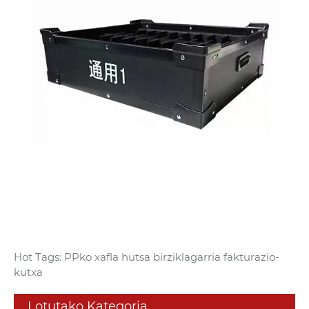
Hot Tags: PPko xafla hutsa birziklagarria fakturazio-
kutxa
Lotutako Kategoria