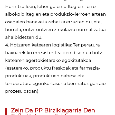
Hornitzaileen, lehengaien biltegien, lerro-
alboko biltegien eta produkzio-lerroen artean
osagaien banaketa zehatza errazten du, eta,
horrela, ontzi-ontzien zirkulazio normalizatua
ahalbidetzen du.
4. Hotzaren katearen logistika
: Tenperatura
baxuarekiko erresistentea den diseinua hotz-
katearen agertokietarako egokitutakoa
(esaterako, produktu freskoak eta farmazia-
produktuak, produktuen babesa eta
tenperatura egonkortasuna bermatuz garraio-
prozesu osoan).
Zein Da PP Birziklagarria Den