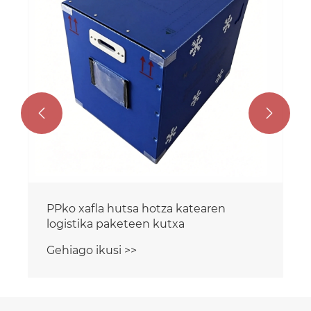
Gehiago ikusi >>

