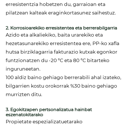
erresistentzia hobetzen du, garraioan eta
pilatzean kalteak eraginkortasunez saihestuz.
2. Korrosioarekiko erresistentea eta berrerabilgarria
Azido eta alkaliekiko, baita urarekiko eta
hezetasunarekiko erresistentea ere, PP-ko xafla
hutsa birziklagarria fakturazio kutxak egonkor
funtzionatzen du -20 °C eta 80 °C bitarteko
inguruneetan.
100 aldiz baino gehiago berrerabili ahal izateko,
bilgarrien kostu orokorrak %30 baino gehiago
murrizten ditu.
3. Egokitzapen pertsonalizatua hainbat
eszenatokitarako
Propietate espezializatuetarako