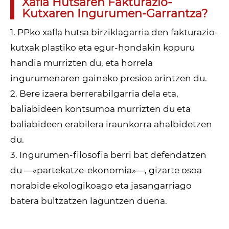
Xafla Hutsaren Fakturazio-
Kutxaren Ingurumen-Garrantza?
1. PPko xafla hutsa birziklagarria den fakturazio-
kutxak plastiko eta egur-hondakin kopuru
handia murrizten du, eta horrela
ingurumenaren gaineko presioa arintzen du.
2. Bere izaera berrerabilgarria dela eta,
baliabideen kontsumoa murrizten du eta
baliabideen erabilera iraunkorra ahalbidetzen
du.
3. Ingurumen-filosofia berri bat defendatzen
du —«partekatze-ekonomia»—, gizarte osoa
norabide ekologikoago eta jasangarriago
batera bultzatzen laguntzen duena.