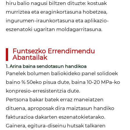
hiru balio nagusi biltzen dituzte: kostuak
murriztea eta eraginkortasuna hobetzea,
ingurumen-iraunkortasuna eta aplikazio-
eszenatoki ugaritan moldagarritasuna.
Funtsezko Errendimendu
Abantailak
1. Arina baina sendotasun handikoa
Panelek bolumen baliokideko panel solidoek
baino % 50eko pisua dute, baina 10-20 MPa-ko
konpresio-erresistentzia dute.
Pertsona bakar batek erraz maneiatzen
dituena, aproposak dira maiztasun handiko
fakturazioa dakarten eszenatokietarako.
Gainera, egitura-diseinu hutsak talkaren