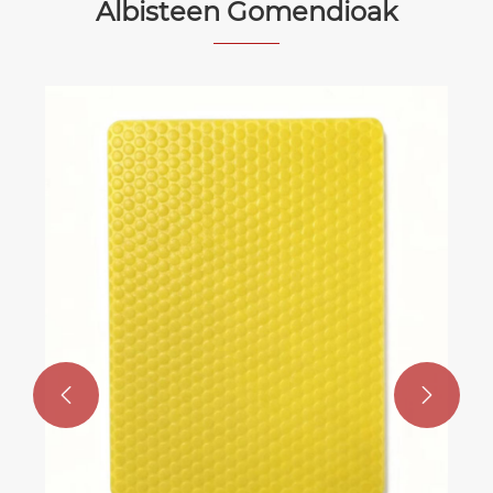
Albisteen Gomendioak
Zerk egiten du PP Honeycomb Xafla
hain eraginkorra ontzi eta eraikuntza
modernoetarako?
Gehiago ikusi >>

