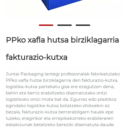
PPko xafla hutsa birziklagarria
fakturazio-kutxa
Juntai Packaging lantegi profesionalak fabrikatutako
PPko xafla hutsa birziklagarria den fakturazio-kutxa,
logistika-kutxa partekatu gisa ere ezagutzen dena,
behin eta berriz erabiltzeko diseinatutako ontzi
logistikoko ontzi mota bat da. Egurrez edo plastikoz
egindako logistika-kutxa botatzeko ohikoekin ez
bezala, fakturazio-kutxa berrerabilgarri hauek epe
luzeko, eraginkor eta errepikakorreko erabileraren
eskakizunak betetzeko bereziki diseinatuta daude.