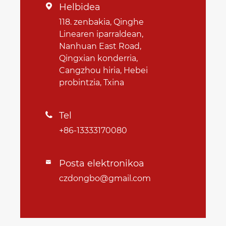
Helbidea

118. zenbakia, Qinghe
Linearen iparraldean,
Nanhuan East Road,
Qingxian konderria,
Cangzhou hiria, Hebei
probintzia, Txina
Tel

+86-13333170080
Posta elektronikoa

czdongbo@gmail.com