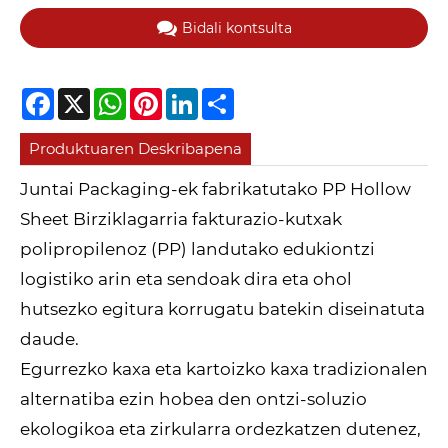
Bidali kontsulta
Facebook
X
WhatsApp
Pinterest
LinkedIn
Share
Produktuaren Deskribapena
Juntai Packaging-ek fabrikatutako PP Hollow
Sheet Birziklagarria fakturazio-kutxak
polipropilenoz (PP) landutako edukiontzi
logistiko arin eta sendoak dira eta ohol
hutsezko egitura korrugatu batekin diseinatuta
daude.
Egurrezko kaxa eta kartoizko kaxa tradizionalen
alternatiba ezin hobea den ontzi-soluzio
ekologikoa eta zirkularra ordezkatzen dutenez,