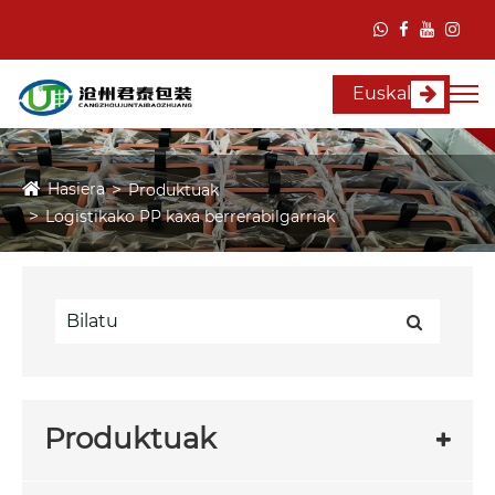
Euskal
Hasiera
Produktuak
Logistikako PP kaxa berrerabilgarriak
Produktuak