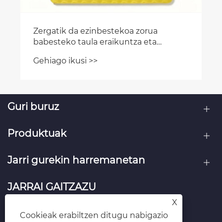
Guri buruz
Produktuak
Jarri gurekin harremanetan
JARRAI GAITZAZU
X
Cookieak erabiltzen ditugu nabigazio