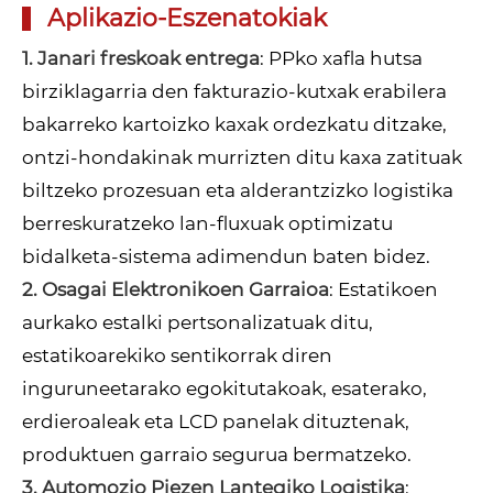
Aplikazio-Eszenatokiak
1. Janari freskoak entrega
: PPko xafla hutsa
birziklagarria den fakturazio-kutxak erabilera
bakarreko kartoizko kaxak ordezkatu ditzake,
ontzi-hondakinak murrizten ditu kaxa zatituak
biltzeko prozesuan eta alderantzizko logistika
berreskuratzeko lan-fluxuak optimizatu
bidalketa-sistema adimendun baten bidez.
2. Osagai Elektronikoen Garraioa
: Estatikoen
aurkako estalki pertsonalizatuak ditu,
estatikoarekiko sentikorrak diren
inguruneetarako egokitutakoak, esaterako,
erdieroaleak eta LCD panelak dituztenak,
produktuen garraio segurua bermatzeko.
3. Automozio Piezen Lantegiko Logistika
: