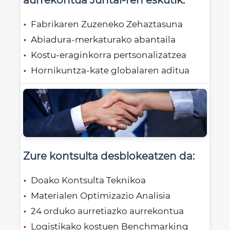
Fabrikaren Zuzeneko Zehaztasuna
Abiadura-merkaturako abantaila
Kostu-eraginkorra pertsonalizatzea
Hornikuntza-kate globalaren aditua
Zure kontsulta desblokeatzen da:
Doako Kontsulta Teknikoa
Materialen Optimizazio Analisia
24 orduko aurretiazko aurrekontua
Logistikako kostuen Benchmarking