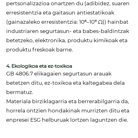
pertsonalizazioa onartzen du (adibidez, suaren
erresistentzia eta gaitasun antiestatikoak
(gainazaleko erresistentzia: 10⁶–10⁹ Ω)) hainbat
industriaren segurtasun- eta babes-baldintzak
betetzeko, elektronika, produktu kimikoak eta
produktu freskoak barne.
4. Ekologikoa eta ez-toxikoa
GB 4806.7 elikagaien segurtasun arauak
betetzen ditu, ez-toxikoa eta kaltegabea dela
bermatuz.
Materiala birziklagarria eta berrerabilgarria da,
horrela ontzien hondakinak murrizten ditu eta
enpresei ESG helburuak lortzen laguntzen die.