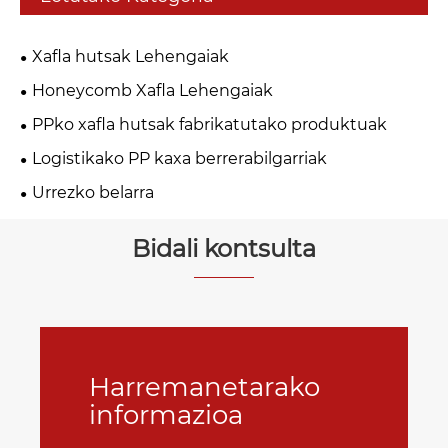
Xafla hutsak Lehengaiak
Honeycomb Xafla Lehengaiak
PPko xafla hutsak fabrikatutako produktuak
Logistikako PP kaxa berrerabilgarriak
Urrezko belarra
Bidali kontsulta
Harremanetarako
informazioa