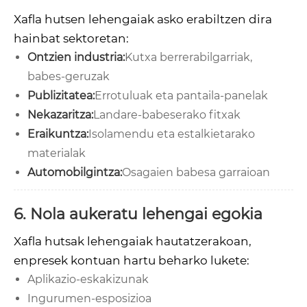
Xafla hutsen lehengaiak asko erabiltzen dira
hainbat sektoretan:
Ontzien industria:
Kutxa berrerabilgarriak,
babes-geruzak
Publizitatea:
Errotuluak eta pantaila-panelak
Nekazaritza:
Landare-babeserako fitxak
Eraikuntza:
Isolamendu eta estalkietarako
materialak
Automobilgintza:
Osagaien babesa garraioan
6. Nola aukeratu lehengai egokia
Xafla hutsak lehengaiak hautatzerakoan,
enpresek kontuan hartu beharko lukete:
Aplikazio-eskakizunak
Ingurumen-esposizioa