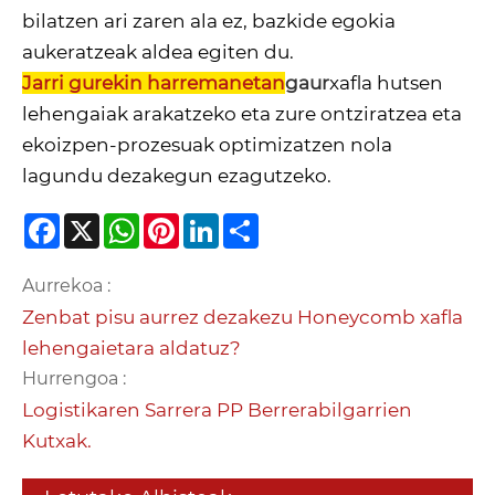
bilatzen ari zaren ala ez, bazkide egokia
aukeratzeak aldea egiten du.
Jarri gurekin harremanetan
gaur
xafla hutsen
lehengaiak arakatzeko eta zure ontziratzea eta
ekoizpen-prozesuak optimizatzen nola
lagundu dezakegun ezagutzeko.
Facebook
X
WhatsApp
Pinterest
LinkedIn
Share
Aurrekoa :
Zenbat pisu aurrez dezakezu Honeycomb xafla
lehengaietara aldatuz?
Hurrengoa :
Logistikaren Sarrera PP Berrerabilgarrien
Kutxak.