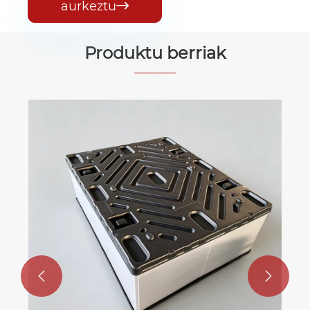
aurkeztu

Produktu berriak
PP Honeycomb Board Automozio
Barruko Ontziak babesteko
Gehiago ikusi >>

