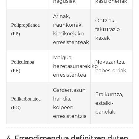
nagusiak
kasu onenak
Arinak,
Ontziak,
iraunkorrak,
Polipropilenoa
fakturazio
kimikoekiko
(PP)
kaxak
erresistenteak
Malgua,
Nekazaritza,
Polietilenoa
hezetasunarekiko
babes-orriak
(PE)
erresistentea
Gardentasun
Eraikuntza,
handia,
Polikarbonatoa
estalki-
kolpeen
(PC)
panelak
erresistentzia
4. Errendimendua definitzen duten