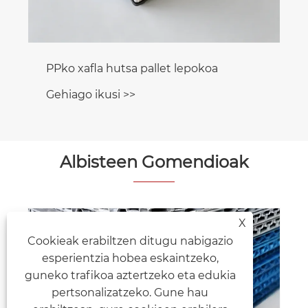
Albisteen Gomendioak
X
Cookieak erabiltzen ditugu nabigazio
Xafla hutsen kontrako fakturaz
esperientzia hobea eskaintzeko,
kutxen abantailak.
guneko trafikoa aztertzeko eta edukia
Gehiago ikusi >>
pertsonalizatzeko. Gune hau