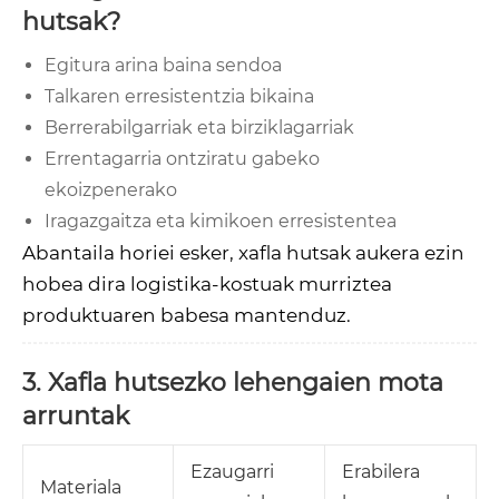
hutsak?
Egitura arina baina sendoa
Talkaren erresistentzia bikaina
Berrerabilgarriak eta birziklagarriak
Errentagarria ontziratu gabeko
ekoizpenerako
Iragazgaitza eta kimikoen erresistentea
Abantaila horiei esker, xafla hutsak aukera ezin
hobea dira logistika-kostuak murriztea
produktuaren babesa mantenduz.
3. Xafla hutsezko lehengaien mota
arruntak
Ezaugarri
Erabilera
Materiala