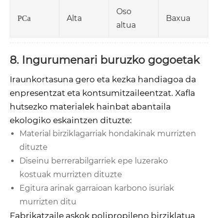
Oso
Alta
Baxua
PCa
altua
8. Ingurumenari buruzko gogoetak
Iraunkortasuna gero eta kezka handiagoa da
enpresentzat eta kontsumitzaileentzat. Xafla
hutsezko materialek hainbat abantaila
ekologiko eskaintzen dituzte:
Material birziklagarriak hondakinak murrizten
dituzte
Diseinu berrerabilgarriek epe luzerako
kostuak murrizten dituzte
Egitura arinak garraioan karbono isuriak
murrizten ditu
Fabrikatzaile askok polipropileno birziklatua