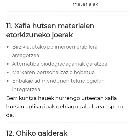
materialak
11. Xafla hutsen materialen
etorkizuneko joerak
Birziklatutako polimeroen erabilera
areagotzea
Alternatiba biodegradagarriak garatzea
Markaren pertsonalizazio hobetua
Enbalaje adimendunen teknologiekin
integratzea
Berrikuntza hauek hurrengo urteetan xafla
hutsen aplikazioak gehiago zabaltzea espero
da.
12. Ohiko galderak