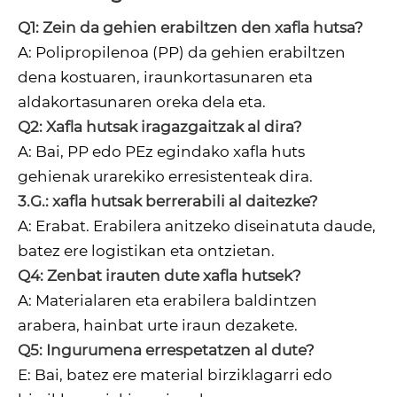
Q1: Zein da gehien erabiltzen den xafla hutsa?
A: Polipropilenoa (PP) da gehien erabiltzen
dena kostuaren, iraunkortasunaren eta
aldakortasunaren oreka dela eta.
Q2: Xafla hutsak iragazgaitzak al dira?
A: Bai, PP edo PEz egindako xafla huts
gehienak urarekiko erresistenteak dira.
3.G.: xafla hutsak berrerabili al daitezke?
A: Erabat. Erabilera anitzeko diseinatuta daude,
batez ere logistikan eta ontzietan.
Q4: Zenbat irauten dute xafla hutsek?
A: Materialaren eta erabilera baldintzen
arabera, hainbat urte iraun dezakete.
Q5: Ingurumena errespetatzen al dute?
E: Bai, batez ere material birziklagarri edo