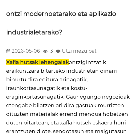
ontzi modernoetarako eta aplikazio
industrialetarako?
2026-05-06
3
Utzi mezu bat
Xafla hutsak lehengaiak
ontzigintzatik
eraikuntzara bitarteko industrietan oinarri
bihurtu dira egitura arinagatik,
iraunkortasunagatik eta kostu-
eraginkortasunagatik. Gaur egungo negozioak
etengabe bilatzen ari dira gastuak murrizten
dituzten materialak errendimendua hobetzen
duten bitartean, eta xafla hutsek eskaera horri
erantzuten diote, sendotasun eta malgutasun