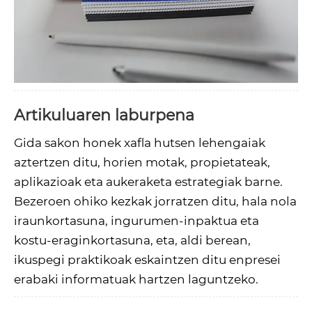
Artikuluaren laburpena
Gida sakon honek xafla hutsen lehengaiak
aztertzen ditu, horien motak, propietateak,
aplikazioak eta aukeraketa estrategiak barne.
Bezeroen ohiko kezkak jorratzen ditu, hala nola
iraunkortasuna, ingurumen-inpaktua eta
kostu-eraginkortasuna, eta, aldi berean,
ikuspegi praktikoak eskaintzen ditu enpresei
erabaki informatuak hartzen laguntzeko.