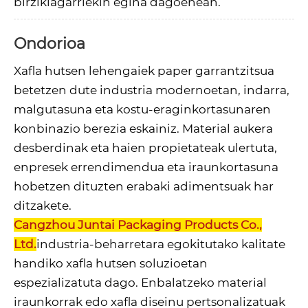
birziklagarriekin egina dagoenean.
Ondorioa
Xafla hutsen lehengaiek paper garrantzitsua
betetzen dute industria modernoetan, indarra,
malgutasuna eta kostu-eraginkortasunaren
konbinazio berezia eskainiz. Material aukera
desberdinak eta haien propietateak ulertuta,
enpresek errendimendua eta iraunkortasuna
hobetzen dituzten erabaki adimentsuak har
ditzakete.
Cangzhou Juntai Packaging Products Co.,
Ltd.
industria-beharretara egokitutako kalitate
handiko xafla hutsen soluzioetan
espezializatuta dago. Enbalatzeko material
iraunkorrak edo xafla diseinu pertsonalizatuak