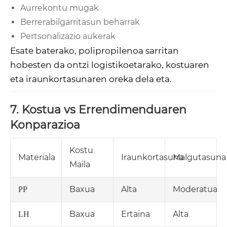
Aurrekontu mugak
Berrerabilgarritasun beharrak
Pertsonalizazio aukerak
Esate baterako, polipropilenoa sarritan
hobesten da ontzi logistikoetarako, kostuaren
eta iraunkortasunaren oreka dela eta.
7. Kostua vs Errendimenduaren
Konparazioa
Kostu
Materiala
Iraunkortasuna
Malgutasuna
Maila
Baxua
Alta
Moderatua
PP
Baxua
Ertaina
Alta
LH