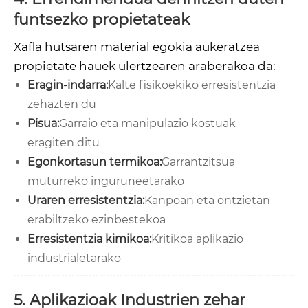
funtsezko propietateak
Xafla hutsaren material egokia aukeratzea
propietate hauek ulertzearen araberakoa da:
Eragin-indarra:
Kalte fisikoekiko erresistentzia
zehazten du
Pisua:
Garraio eta manipulazio kostuak
eragiten ditu
Egonkortasun termikoa:
Garrantzitsua
muturreko inguruneetarako
Uraren erresistentzia:
Kanpoan eta ontzietan
erabiltzeko ezinbestekoa
Erresistentzia kimikoa:
Kritikoa aplikazio
industrialetarako
5. Aplikazioak Industrien zehar