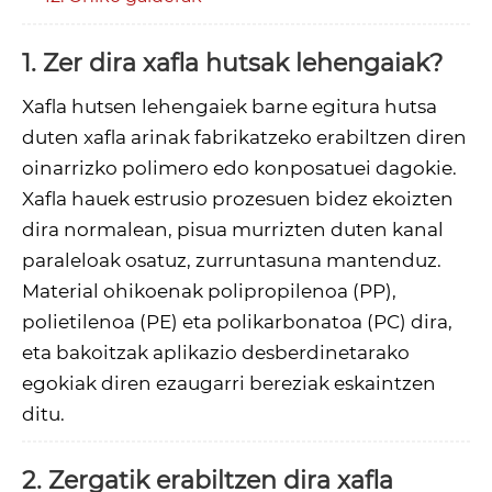
1. Zer dira xafla hutsak lehengaiak?
Xafla hutsen lehengaiek barne egitura hutsa
duten xafla arinak fabrikatzeko erabiltzen diren
oinarrizko polimero edo konposatuei dagokie.
Xafla hauek estrusio prozesuen bidez ekoizten
dira normalean, pisua murrizten duten kanal
paraleloak osatuz, zurruntasuna mantenduz.
Material ohikoenak polipropilenoa (PP),
polietilenoa (PE) eta polikarbonatoa (PC) dira,
eta bakoitzak aplikazio desberdinetarako
egokiak diren ezaugarri bereziak eskaintzen
ditu.
2. Zergatik erabiltzen dira xafla