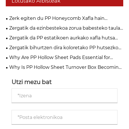
Lotutako Albisteak
Zerk egiten du PP Honeycomb Xafla hain
eraginkorra ontzi eta eraikuntza modernoetarako?
Zergatik da ezinbestekoa zorua babesteko taula
eraikuntza eta eraberritze modernorako?
Zergatik da PP estatikoen aurkako xafla hutsa
ezinbestekoa ontzi modernoetarako eta babes
Zergatik bihurtzen dira koloretako PP hutsezko
industrialerako?
xaflak ezinbestekoak industria modernoetan?
Why Are PP Hollow Sheet Pads Essential for
Modern Packaging and Protection?
Why Is PP Hollow Sheet Turnover Box Becoming
the Smart Choice for Modern Industrial Logistics?
Utzi mezu bat