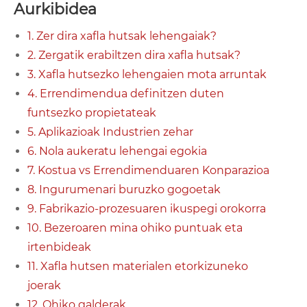
Aurkibidea
1. Zer dira xafla hutsak lehengaiak?
2. Zergatik erabiltzen dira xafla hutsak?
3. Xafla hutsezko lehengaien mota arruntak
4. Errendimendua definitzen duten
funtsezko propietateak
5. Aplikazioak Industrien zehar
6. Nola aukeratu lehengai egokia
7. Kostua vs Errendimenduaren Konparazioa
8. Ingurumenari buruzko gogoetak
9. Fabrikazio-prozesuaren ikuspegi orokorra
10. Bezeroaren mina ohiko puntuak eta
irtenbideak
11. Xafla hutsen materialen etorkizuneko
joerak
12. Ohiko galderak