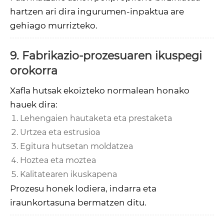
hartzen ari dira ingurumen-inpaktua are
gehiago murrizteko.
9. Fabrikazio-prozesuaren ikuspegi
orokorra
Xafla hutsak ekoizteko normalean honako
hauek dira:
Lehengaien hautaketa eta prestaketa
Urtzea eta estrusioa
Egitura hutsetan moldatzea
Hoztea eta moztea
Kalitatearen ikuskapena
Prozesu honek lodiera, indarra eta
iraunkortasuna bermatzen ditu.