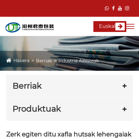
Euskal
Hasiera
Berriak
Industria Albisteak
Berriak
Produktuak
Zerk egiten ditu xafla hutsak lehengaiak