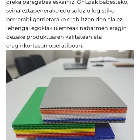
oreka paregabea eskainiz. Ontziak babesteko,
seinaleztapenerako edo soluzio logistiko
berrerabilgarrietarako erabiltzen den ala ez,
lehengai egokiak ulertzeak nabarmen eragin
dezake produktuaren kalitatean eta
eraginkortasun operatiboan.