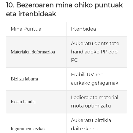
10. Bezeroaren mina ohiko puntuak
eta irtenbideak
Mina Puntua
Irtenbidea
Aukeratu dentsitate
handiagoko PP edo
Materialen deformazioa
PC
Erabili UV-ren
Bizitza laburra
aurkako gehigarriak
Lodiera eta material
Kostu handia
mota optimizatu
Aukeratu birzikla
daitezkeen
Ingurumen kezkak