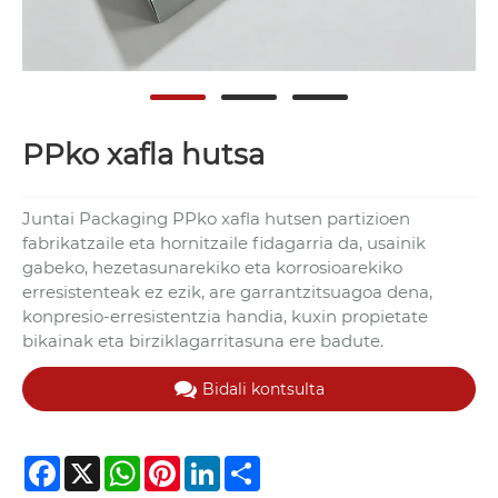
PPko xafla hutsa
Juntai Packaging PPko xafla hutsen partizioen
fabrikatzaile eta hornitzaile fidagarria da, usainik
gabeko, hezetasunarekiko eta korrosioarekiko
erresistenteak ez ezik, are garrantzitsuagoa dena,
konpresio-erresistentzia handia, kuxin propietate
bikainak eta birziklagarritasuna ere badute.
Bidali kontsulta
Facebook
X
WhatsApp
Pinterest
LinkedIn
Share