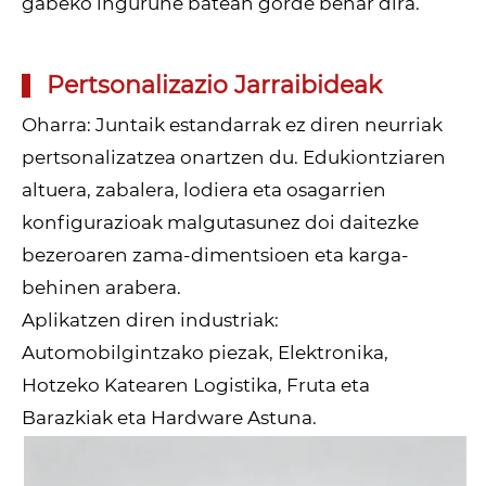
gabeko ingurune batean gorde behar dira.
Pertsonalizazio Jarraibideak
Oharra: Juntaik estandarrak ez diren neurriak
pertsonalizatzea onartzen du. Edukiontziaren
altuera, zabalera, lodiera eta osagarrien
konfigurazioak malgutasunez doi daitezke
bezeroaren zama-dimentsioen eta karga-
behinen arabera.
Aplikatzen diren industriak:
Automobilgintzako piezak, Elektronika,
Hotzeko Katearen Logistika, Fruta eta
Barazkiak eta Hardware Astuna.