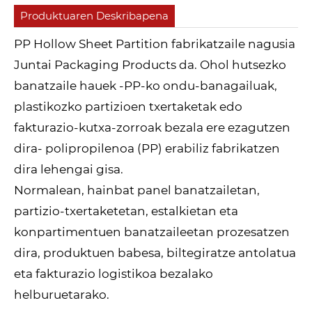
Produktuaren Deskribapena
PP Hollow Sheet Partition fabrikatzaile nagusia
Juntai Packaging Products da. Ohol hutsezko
banatzaile hauek -PP-ko ondu-banagailuak,
plastikozko partizioen txertaketak edo
fakturazio-kutxa-zorroak bezala ere ezagutzen
dira- polipropilenoa (PP) erabiliz fabrikatzen
dira lehengai gisa.
Normalean, hainbat panel banatzailetan,
partizio-txertaketetan, estalkietan eta
konpartimentuen banatzaileetan prozesatzen
dira, produktuen babesa, biltegiratze antolatua
eta fakturazio logistikoa bezalako
helburuetarako.