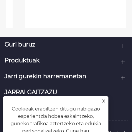
Guri buruz
Produktuak
Jarri gurekin harremanetan
JARRAI GAITZAZU
X
Cookieak erabiltzen ditugu nabigazio
esperientzia hobea eskaintzeko,
guneko trafikoa aztertzeko eta edukia
pertsonalizatzeko. Gune hau