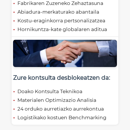
Fabrikaren Zuzeneko Zehaztasuna
Abiadura-merkaturako abantaila
Kostu-eraginkorra pertsonalizatzea
Hornikuntza-kate globalaren aditua
Zure kontsulta desblokeatzen da:
Doako Kontsulta Teknikoa
Materialen Optimizazio Analisia
24 orduko aurretiazko aurrekontua
Logistikako kostuen Benchmarking