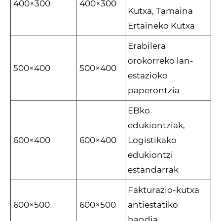
400×300
400×300
Kutxa, Tamaina
Ertaineko Kutxa
Erabilera
orokorreko lan-
500×400
500×400
estazioko
paperontzia
EBko
edukiontziak,
600×400
600×400
Logistikako
edukiontzi
estandarrak
Fakturazio-kutxa
600×500
600×500
antiestatiko
handia