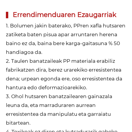
Errendimenduaren Ezaugarriak
1. Bolumen jakin baterako, PPren xafla hutsaren
zatiketa baten pisua apar arruntaren herena
baino ez da, baina bere karga-gaitasuna % 50
handiagoa da.
2. Taulen banatzaileak PP materiala erabiliz
fabrikatzen dira, berez urarekiko erresistentea
dena; urpean egonda ere, oso erresistentea da
hantura edo deformazioarekiko.
3. Ohol hutsaren banatzailearen gainazala
leuna da, eta marraduraren aurrean
erresistentea da manipulatu eta garraiatu
bitartean.
4. Toxikoak ez diren eta kutsadurarik gabeko