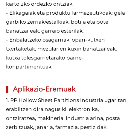
kartoizko ordezko ontziak.
- Elikagaiak eta produktu farmazeutikoak: gela
garbiko zerriak/estalkiak, botila eta pote
banatzaileak, garraio esterilak.
- Enbalatzeko osagarriak: opari-kutxen
txertaketak, mezularien kuxin banatzaileak,
kutxa tolesgarrietarako barne-
konpartimentuak
Aplikazio-Eremuak
1. PP Hollow Sheet Partitions industria ugaritan
erabiltzen dira nagusiki, elektronika,
ontziratzea, makineria, industria arina, posta
zerbitzuak, janaria, farmazia, pestizidak,