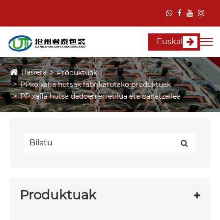
Euskal
Hasiera
Produktuak
PPko xafla hutsak fabrikatutako produktuak
PP xafla hutsa dadoen erretilua eta banatzailea
Produktuak