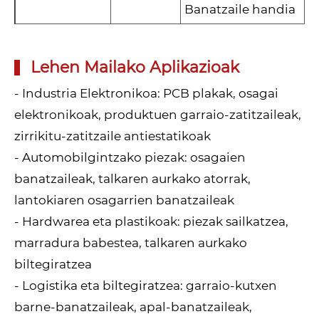
Banatzaile handia
Lehen Mailako Aplikazioak
- Industria Elektronikoa: PCB plakak, osagai
elektronikoak, produktuen garraio-zatitzaileak,
zirrikitu-zatitzaile antiestatikoak
- Automobilgintzako piezak: osagaien
banatzaileak, talkaren aurkako atorrak,
lantokiaren osagarrien banatzaileak
- Hardwarea eta plastikoak: piezak sailkatzea,
marradura babestea, talkaren aurkako
biltegiratzea
- Logistika eta biltegiratzea: garraio-kutxen
barne-banatzaileak, apal-banatzaileak,