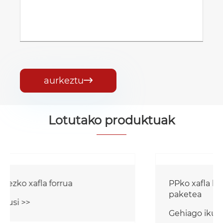
aurkeztu

Lotutako produktuak
PP hutsa dado antiestatikoen erretilua
eta banatzailea
Gehiago ikusi >>