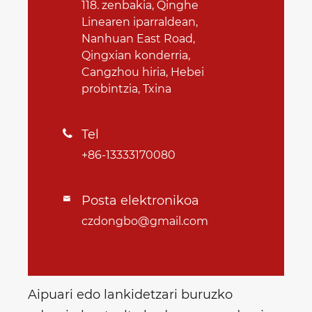
118. zenbakia, Qinghe
Linearen iparraldean,
Nanhuan East Road,
Qingxian konderria,
Cangzhou hiria, Hebei
probintzia, Txina
Tel

+86-13333170080
Posta elektronikoa

czdongbo@gmail.com
Aipuari edo lankidetzari buruzko