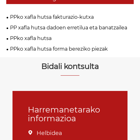
PPko xafla hutsa fakturazio-kutxa
PP xafla hutsa dadoen erretilua eta banatzailea
PPko xafla hutsa
PPko xafla hutsa forma bereziko piezak
Bidali kontsulta
Harremanetarako
informazioa
Helbidea
