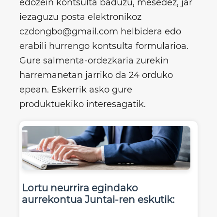
edozein kontsulta baduzu, mesedez, jar
iezaguzu posta elektronikoz
czdongbo@gmail.com helbidera edo
erabili hurrengo kontsulta formularioa.
Gure salmenta-ordezkaria zurekin
harremanetan jarriko da 24 orduko
epean. Eskerrik asko gure
produktuekiko interesagatik.
Lortu neurrira egindako
aurrekontua Juntai-ren eskutik: