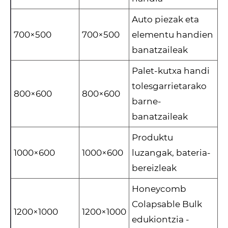
Auto piezak eta
700×500
700×500
elementu handien
banatzaileak
Palet-kutxa handi
tolesgarrietarako
800×600
800×600
barne-
banatzaileak
Produktu
1000×600
1000×600
luzangak, bateria-
bereizleak
Honeycomb
Colapsable Bulk
1200×1000
1200×1000
edukiontzia -