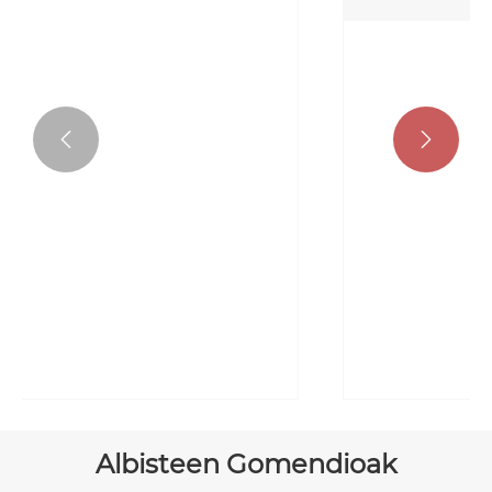


Albisteen Gomendioak