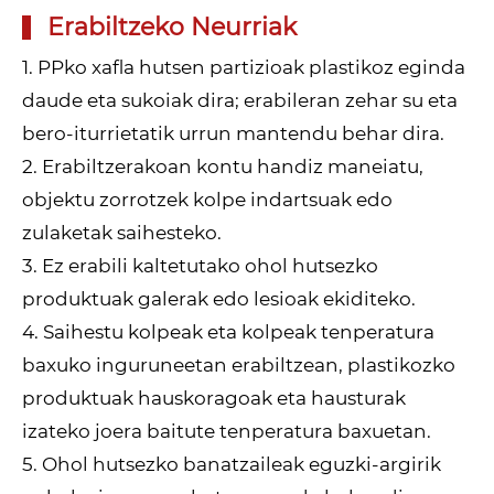
Erabiltzeko Neurriak
1. PPko xafla hutsen partizioak plastikoz eginda
daude eta sukoiak dira; erabileran zehar su eta
bero-iturrietatik urrun mantendu behar dira.
2. Erabiltzerakoan kontu handiz maneiatu,
objektu zorrotzek kolpe indartsuak edo
zulaketak saihesteko.
3. Ez erabili kaltetutako ohol hutsezko
produktuak galerak edo lesioak ekiditeko.
4. Saihestu kolpeak eta kolpeak tenperatura
baxuko inguruneetan erabiltzean, plastikozko
produktuak hauskoragoak eta hausturak
izateko joera baitute tenperatura baxuetan.
5. Ohol hutsezko banatzaileak eguzki-argirik