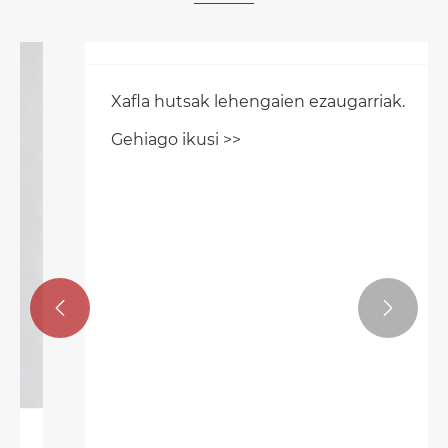


Xafla hutsak lehengaien ezaugarriak.
Gehiago ikusi >>