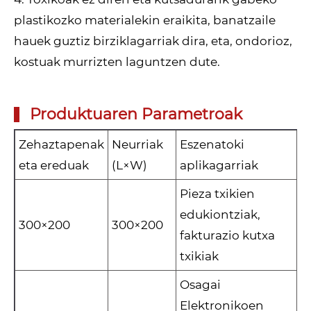
plastikozko materialekin eraikita, banatzaile
hauek guztiz birziklagarriak dira, eta, ondorioz,
kostuak murrizten laguntzen dute.
Produktuaren Parametroak
Zehaztapenak
Neurriak
Eszenatoki
eta ereduak
(L×W)
aplikagarriak
Pieza txikien
edukiontziak,
300×200
300×200
fakturazio kutxa
txikiak
Osagai
Elektronikoen