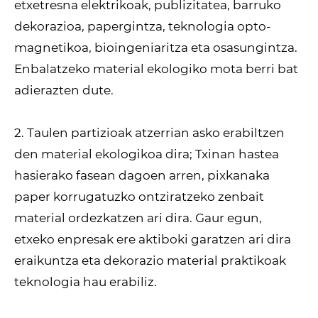
etxetresna elektrikoak, publizitatea, barruko
dekorazioa, papergintza, teknologia opto-
magnetikoa, bioingeniaritza eta osasungintza.
Enbalatzeko material ekologiko mota berri bat
adierazten dute.
2. Taulen partizioak atzerrian asko erabiltzen
den material ekologikoa dira; Txinan hastea
hasierako fasean dagoen arren, pixkanaka
paper korrugatuzko ontziratzeko zenbait
material ordezkatzen ari dira. Gaur egun,
etxeko enpresak ere aktiboki garatzen ari dira
eraikuntza eta dekorazio material praktikoak
teknologia hau erabiliz.